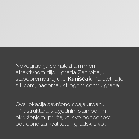
Novogradnja se nalazi u mirnom i
atraktivnom dijelu grada Zagreba, u
slaboprometnoj ulici
Kuniščak
. Paralelna je
s Ilicom, nadomak strogom centru grada.
Ova lokacija savršeno spaja urbanu
infrastrukturu s ugodnim stambenim
okruženjem, pružajući sve pogodnosti
potrebne za kvalitetan gradski život.