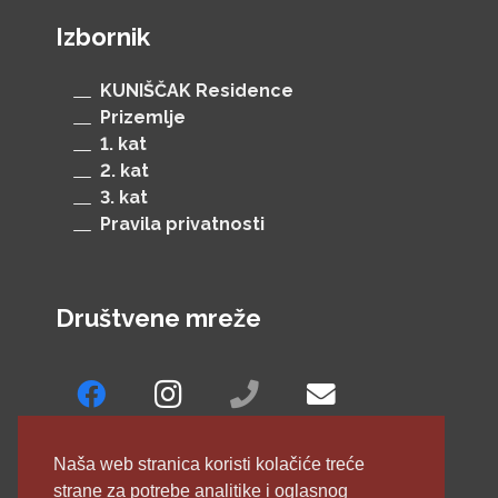
Izbornik
KUNIŠČAK Residence
Prizemlje
1. kat
2. kat
3. kat
Pravila privatnosti
Društvene mreže
Naša web stranica koristi kolačiće treće
strane za potrebe analitike i oglasnog