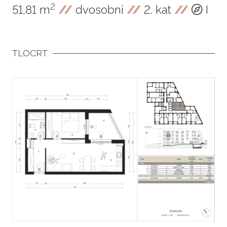
2
51,81 m
//
dvosobni
//
2. kat
//
I
TLOCRT