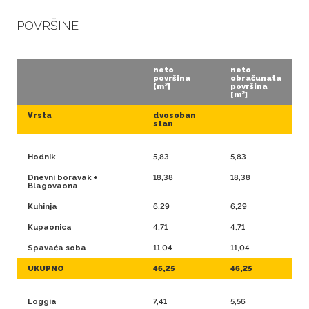
POVRŠINE
neto
neto
površina
obračunata
[m²]
površina
[m²]
Vrsta
dvosoban
stan
Hodnik
5,83
5,83
Dnevni boravak +
18,38
18,38
Blagovaona
Kuhinja
6,29
6,29
Kupaonica
4,71
4,71
Spavaća soba
11,04
11,04
UKUPNO
46,25
46,25
Loggia
7,41
5,56